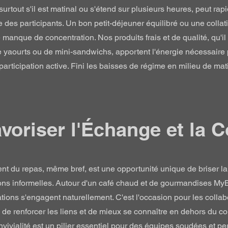
urtout s'il est matinal ou s'étend sur plusieurs heures, peut ra
 des participants. Un bon petit-déjeuner équilibré ou une collat
e manque de concentration. Nos produits frais et de qualité, qu'il
 de yaourts ou de mini-sandwichs, apportent l'énergie nécessaire
a participation active. Fini les baisses de régime en milieu de mat
avoriser l'Échange et la C
t du repas, même bref, est une opportunité unique de briser la 
ions informelles. Autour d'un café chaud et de gourmandises MyB
tions s'engagent naturellement. C'est l'occasion pour les colla
 de renforcer les liens et de mieux se connaître en dehors du c
nvivialité est un pilier essentiel pour des équipes soudées et pe