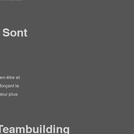
s Sont
en-être et
forçant le
teur plus
 Teambuilding