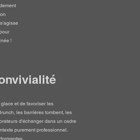
pidement
ion
 s'agisse
 pour
inée !
onvivialité
glace et de favoriser les
runch, les barrières tombent, les
borateurs d'échanger dans un cadre
ontexte purement professionnel.
rformantes.