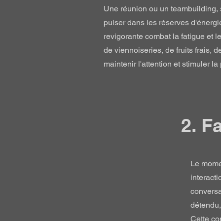
Une réunion ou un teambuilding, s
puiser dans les réserves d'énergie
revigorante combat la fatigue et l
de viennoiseries, de fruits frais,
maintenir l'attention et stimuler l
2. F
Le momen
interact
conversa
détendu,
Cette co